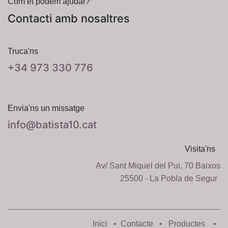
Com et podem ajudar?
Contacti amb nosaltres
Truca'ns
+34 973 330 776
Envia'ns un missatge
info@batista10.cat
Visita'ns
Av/ Sant Miquel del Pui, 70 Baixos
25500 - La Pobla de Segur
Inici
•
Contacte
•
Productes
•